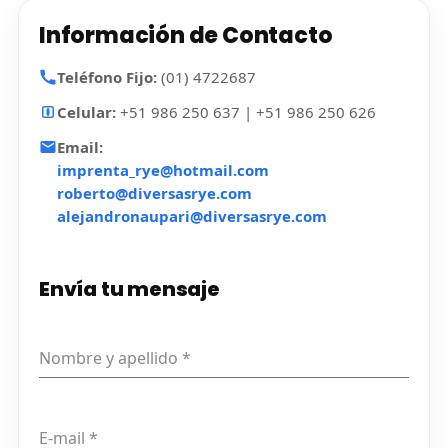
Información de Contacto
Teléfono Fijo:
(01) 4722687
Celular:
+51 986 250 637 | +51 986 250 626
Email:
imprenta_rye@hotmail.com
roberto@diversasrye.com
alejandronaupari@diversasrye.com
Envía tu mensaje
Nombre y apellido
*
E-mail
*