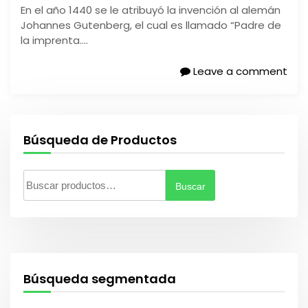
En el año 1440 se le atribuyó la invención al alemán
Johannes Gutenberg, el cual es llamado “Padre de
la imprenta….
Leave a comment
Búsqueda de Productos
Buscar
B
u
s
c
a
r
Búsqueda segmentada
p
o