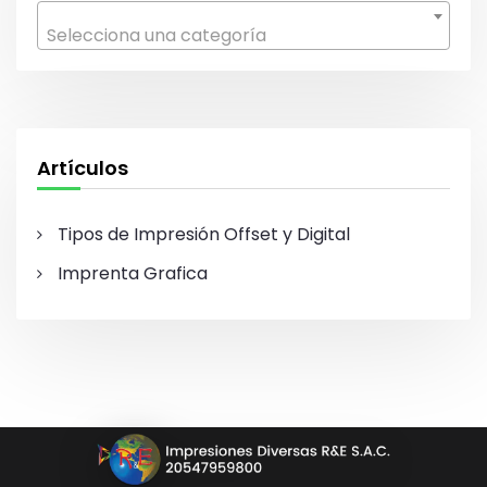
r
Selecciona una categoría
:
Artículos
Tipos de Impresión Offset y Digital
Imprenta Grafica