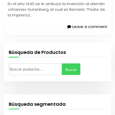
En el año 1440 se le atribuyó la invención al alemán
Johannes Gutenberg, el cual es llamado “Padre de
la imprenta….
Leave a comment
Búsqueda de Productos
Buscar
B
u
s
c
a
r
Búsqueda segmentada
p
o