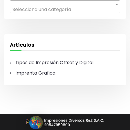
r
Selecciona una categoría
:
Artículos
Tipos de Impresión Offset y Digital
Imprenta Grafica