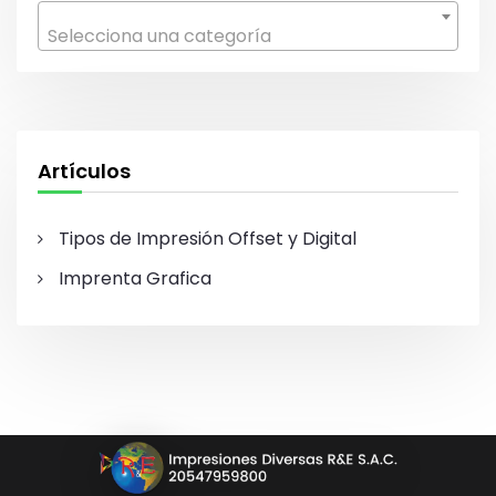
r
Selecciona una categoría
:
Artículos
Tipos de Impresión Offset y Digital
Imprenta Grafica