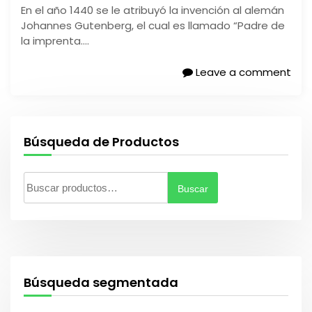
En el año 1440 se le atribuyó la invención al alemán
Johannes Gutenberg, el cual es llamado “Padre de
la imprenta….
Leave a comment
Búsqueda de Productos
Buscar
B
u
s
c
a
r
Búsqueda segmentada
p
o