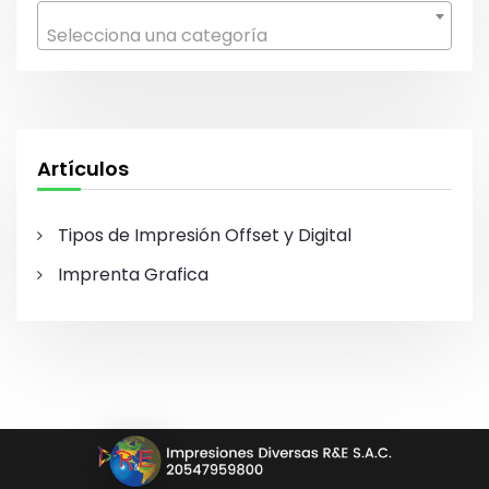
r
Selecciona una categoría
:
Artículos
Tipos de Impresión Offset y Digital
Imprenta Grafica