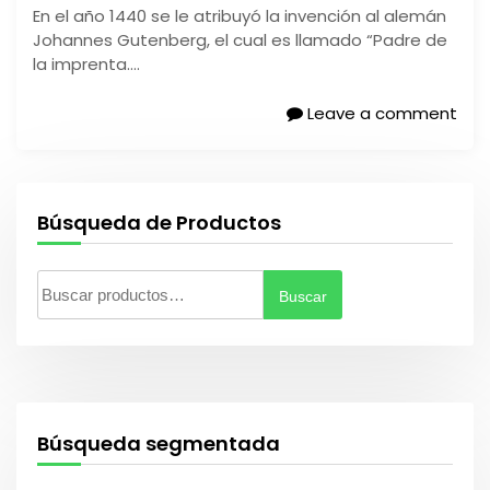
En el año 1440 se le atribuyó la invención al alemán
Johannes Gutenberg, el cual es llamado “Padre de
la imprenta….
Leave a comment
Búsqueda de Productos
Buscar
B
u
s
c
a
r
Búsqueda segmentada
p
o