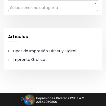
r
Selecciona una categoría
:
Artículos
Tipos de Impresión Offset y Digital
Imprenta Grafica