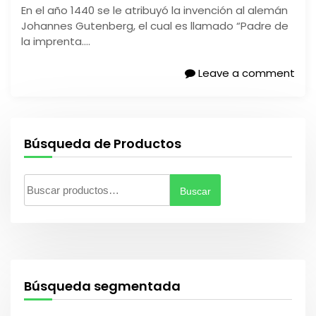
En el año 1440 se le atribuyó la invención al alemán
Johannes Gutenberg, el cual es llamado “Padre de
la imprenta….
Leave a comment
Búsqueda de Productos
Buscar
B
u
s
c
a
r
Búsqueda segmentada
p
o